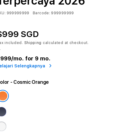
Terpercaya 2026
KU:
999999999
Barcode:
999999999
$999 SGD
ax included.
Shipping
calculated at checkout.
r
$999
/mo. for 9 mo.
elajari Selengkapnya
olor
- Cosmic Orange