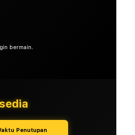
ngin bermain.
rsedia
aktu Penutupan