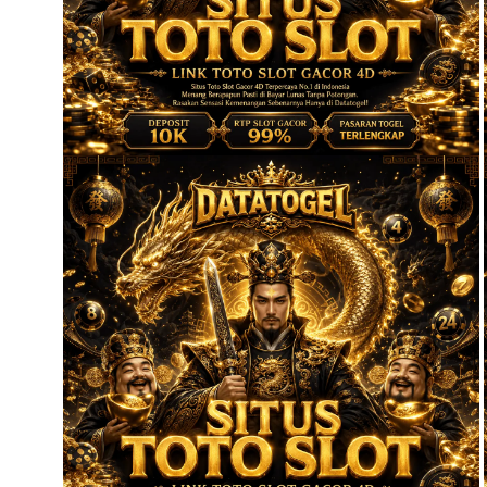
Open
media
2
in
modal