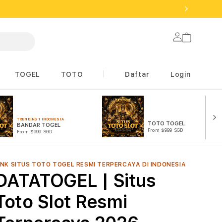
Log
Cart
in
TOGEL
TOTO
Daftar
Login
TRENDING 1 INDONESIA
TOTO TOGEL
BANDAR TOGEL
From $999 SGD
From $999 SGD
INK SITUS TOTO TOGEL RESMI TERPERCAYA DI INDONESIA
DATATOGEL | Situs
Toto Slot Resmi