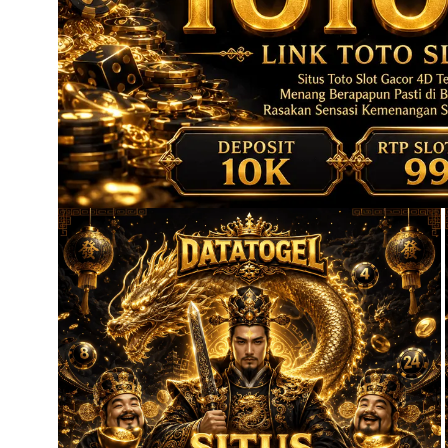
Open
media
1
in
modal