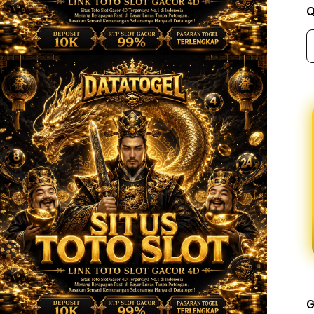
Q
Open
media
5
in
modal
G